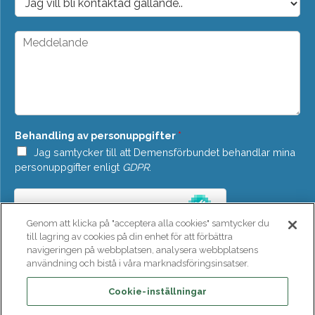
s
r
t
o
*
p
M
d
e
o
d
w
d
n
e
*
l
a
n
Behandling av personuppgifter
*
d
e
Jag samtycker till att Demensförbundet behandlar mina
*
personuppgifter enligt
GDPR
.
Genom att klicka på "acceptera alla cookies" samtycker du
till lagring av cookies på din enhet för att förbättra
navigeringen på webbplatsen, analysera webbplatsens
användning och bistå i våra marknadsföringsinsatser.
SKICKA
Cookie-inställningar