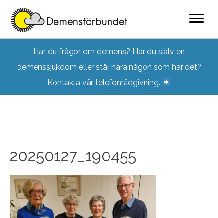
Skip
Har du frågor om demens? Har du själv en
to
demenssjukdom eller står nära någon som har det?
content
Kontakta vår telefonrådgivning.
20250127_190455