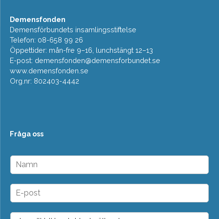
Demensfonden
Demensförbundets insamlingsstiftelse
Telefon: 08-658 99 26
Öppettider: mån-fre 9–16, lunchstängt 12–13
E-post:
demensfonden@demensforbundet.se
www.demensfonden.se
Org.nr: 802403-4442
Fråga oss
N
a
m
n
E
*
-
p
o
D