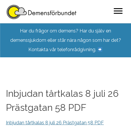
Skip
Har du frågor om demens? Har du själv en
to
demenssjukdom eller står nära någon som har det?
content
Kontakta vår telefonrådgivning.
Inbjudan tårtkalas 8 juli 26
Prästgatan 58 PDF
Inbjudan tårtkalas 8 juli 26 Prästgatan 58 PDF