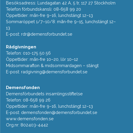
Besöksadress: Lundagatan 42 A, 5 tr, 117 27 Stockholm
Telefon förbundskansli: 08-658 99 20
Öppettider: mån-fre 9–16, lunchstängt 12–13
Sommaröppet 1/7–10/8: mån-fre 9–15, lunchstängt 12–
13
E-post:
rdr@demensforbundet.se
Rådgivningen
Telefon: 010-175 50 56
Öppettider: mån-fre 10–20, lör 10–12
Midsommarafton & midsommardagen – stängt
E-post:
radgivning@demensforbundet.se
Demensfonden
Demensförbundets insamlingsstiftelse
Telefon: 08-658 99 26
Öppettider: mån-fre 9–16, lunchstängt 12–13
E-post:
demensfonden@demensforbundet.se
www.demensfonden.se
Org.nr: 802403-4442