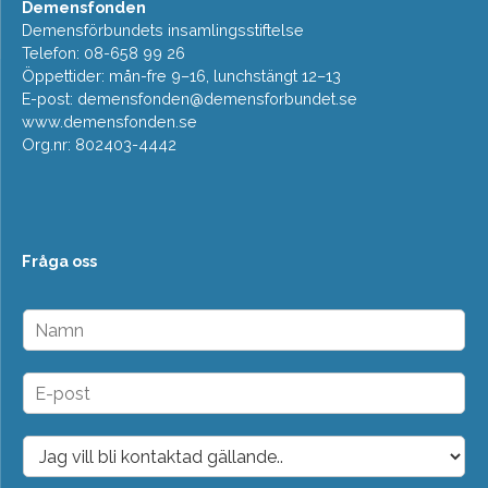
Demensfonden
Demensförbundets insamlingsstiftelse
Telefon: 08-658 99 26
Öppettider: mån-fre 9–16, lunchstängt 12–13
E-post:
demensfonden@demensforbundet.se
www.demensfonden.se
Org.nr: 802403-4442
Fråga oss
N
a
m
n
E
*
-
p
o
D
s
r
t
o