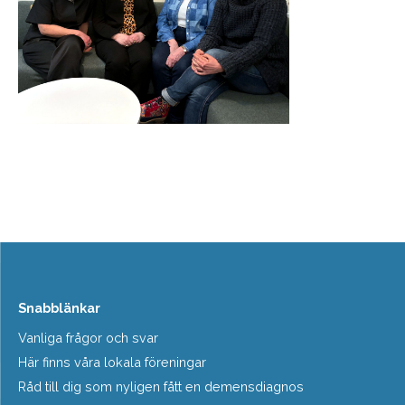
Snabblänkar
Vanliga frågor och svar
Här finns våra lokala föreningar
Råd till dig som nyligen fått en demensdiagnos