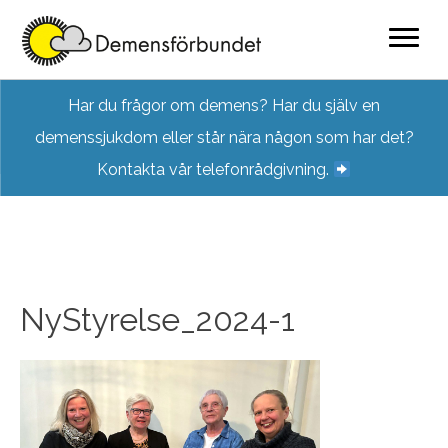
Skip
Har du frågor om demens? Har du själv en
to
demenssjukdom eller står nära någon som har det?
content
Kontakta vår telefonrådgivning.
NyStyrelse_2024-1