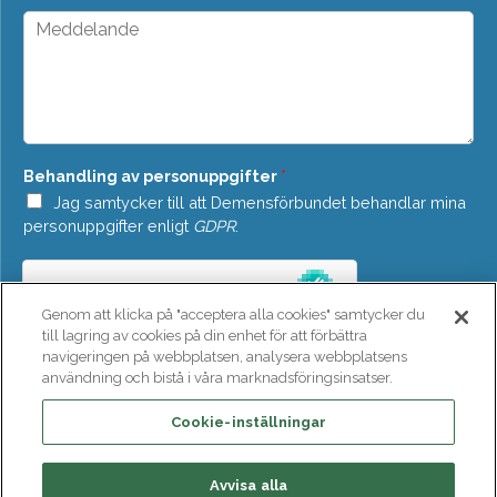
*
p
M
d
e
o
d
w
d
n
e
*
l
a
n
Behandling av personuppgifter
*
d
e
Jag samtycker till att Demensförbundet behandlar mina
*
personuppgifter enligt
GDPR
.
Genom att klicka på "acceptera alla cookies" samtycker du
till lagring av cookies på din enhet för att förbättra
navigeringen på webbplatsen, analysera webbplatsens
användning och bistå i våra marknadsföringsinsatser.
SKICKA
Cookie-inställningar
Avvisa alla