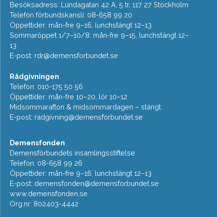
Besöksadress: Lundagatan 42 A, 5 tr, 117 27 Stockholm
Telefon förbundskansli: 08-658 99 20
Öppettider: mån-fre 9–16, lunchstängt 12–13
Sommaröppet 1/7–10/8: mån-fre 9–15, lunchstängt 12–
13
E-post:
rdr@demensforbundet.se
Rådgivningen
Telefon: 010-175 50 56
Öppettider: mån-fre 10–20, lör 10–12
Midsommarafton & midsommardagen – stängt
E-post:
radgivning@demensforbundet.se
Demensfonden
Demensförbundets insamlingsstiftelse
Telefon: 08-658 99 26
Öppettider: mån-fre 9–16, lunchstängt 12–13
E-post:
demensfonden@demensforbundet.se
www.demensfonden.se
Org.nr: 802403-4442