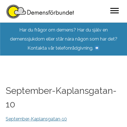
Skip
Har du frågor om demens? Har du själv en
to
demenssjukdom eller står nära någon som har det?
content
Kontakta vår telefonrådgivning.
September-Kaplansgatan-
10
September-Kaplansgatan-10