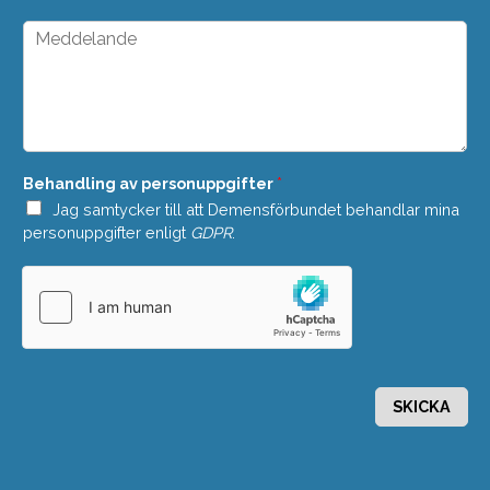
t
o
*
p
M
d
e
o
d
w
d
n
e
*
l
a
n
Behandling av personuppgifter
*
d
e
Jag samtycker till att Demensförbundet behandlar mina
*
personuppgifter enligt
GDPR
.
SKICKA