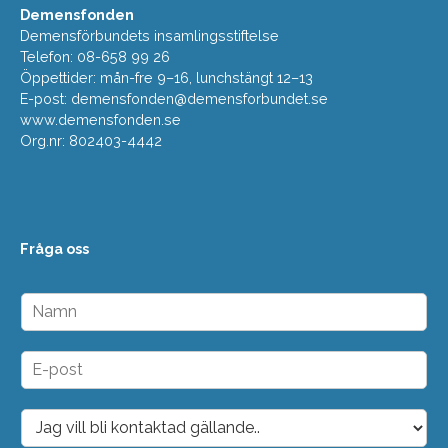
Demensfonden
Demensförbundets insamlingsstiftelse
Telefon: 08-658 99 26
Öppettider: mån-fre 9–16, lunchstängt 12–13
E-post:
demensfonden@demensforbundet.se
www.demensfonden.se
Org.nr: 802403-4442
Fråga oss
N
a
m
n
E
*
-
p
o
D
s
r