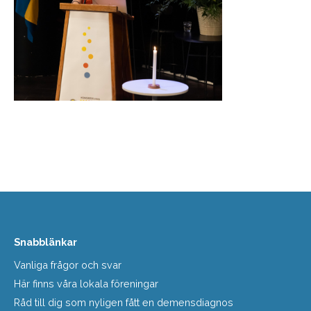
Snabblänkar
Vanliga frågor och svar
Här finns våra lokala föreningar
Råd till dig som nyligen fått en demensdiagnos