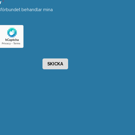
r
*
sförbundet behandlar mina
SKICKA