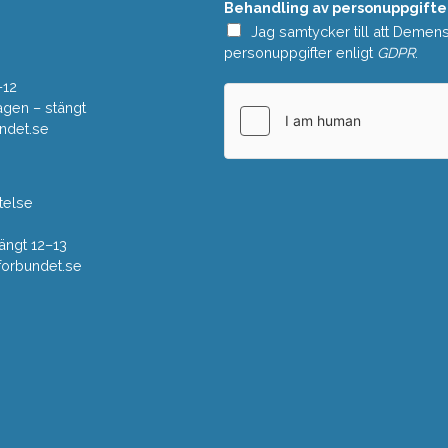
Behandling av personuppgifte
d
e
Jag samtycker till att Demen
*
personuppgifter enligt
GDPR
.
–12
gen – stängt
ndet.se
telse
ängt 12–13
rbundet.se