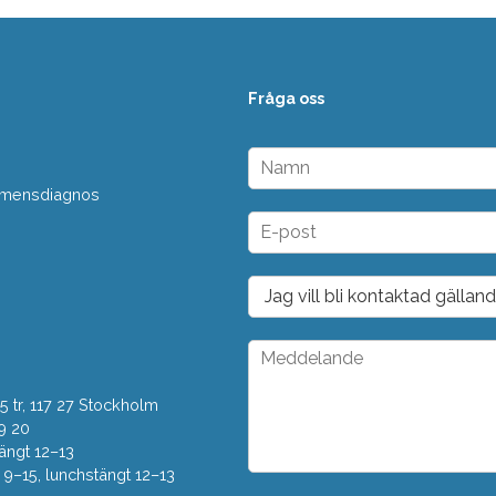
Fråga oss
N
a
 demensdiagnos
m
n
E
*
-
p
o
D
s
r
t
o
*
p
M
d
e
o
d
w
 tr, 117 27 Stockholm
d
n
e
9 20
*
l
ängt 12–13
a
–15, lunchstängt 12–13
n