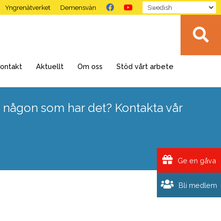
Yngrenätverket
Demensvän
ontakt
Aktuellt
Om oss
Stöd vårt arbete
 någon som har det? Kontakta vår
Ge en gåva
Bli medlem