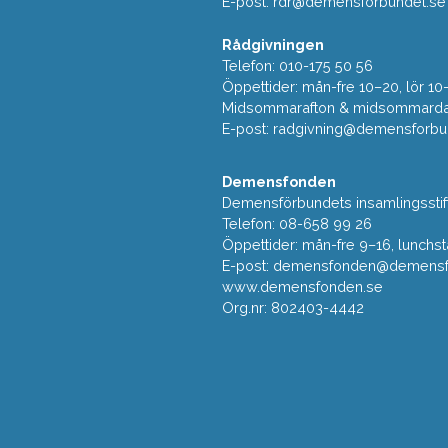
E-post:
rdr@demensforbundet.se
Rådgivningen
Telefon: 010-175 50 56
Öppettider: mån-fre 10–20, lör 10
Midsommarafton & midsommarda
E-post:
radgivning@demensforbu
Demensfonden
Demensförbundets insamlingsstif
Telefon: 08-658 99 26
Öppettider: mån-fre 9–16, lunchst
E-post:
demensfonden@demensfo
www.demensfonden.se
Org.nr: 802403-4442