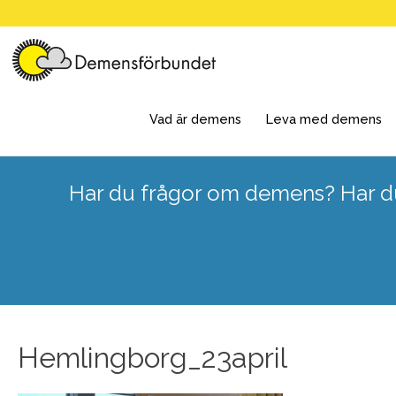
Skip
to
content
Vad är demens
Leva med demens
Har du frågor om demens? Har du
Hemlingborg_23april