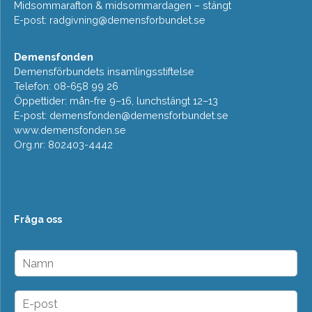
Midsommarafton & midsommardagen – stängt
E-post:
radgivning@demensforbundet.se
Demensfonden
Demensförbundets insamlingsstiftelse
Telefon: 08-658 99 26
Öppettider: mån-fre 9–16, lunchstängt 12–13
E-post:
demensfonden@demensforbundet.se
www.demensfonden.se
Org.nr: 802403-4442
Fråga oss
N
a
m
n
E
*
-