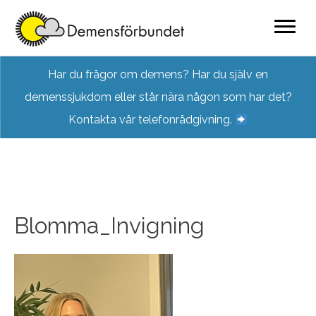
Skip
Har du frågor om demens? Har du själv en
to
demenssjukdom eller står nära någon som har det?
content
Kontakta vår telefonrådgivning.
Blomma_Invigning