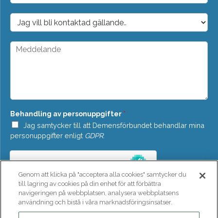
p
o
D
s
r
t
o
*
p
M
d
e
o
d
w
d
n
e
*
l
a
n
Behandling av personuppgifter
*
d
e
Jag samtycker till att Demensförbundet behandlar mina
*
personuppgifter enligt
GDPR
.
Genom att klicka på "acceptera alla cookies" samtycker du
till lagring av cookies på din enhet för att förbättra
navigeringen på webbplatsen, analysera webbplatsens
användning och bistå i våra marknadsföringsinsatser.
SKICKA