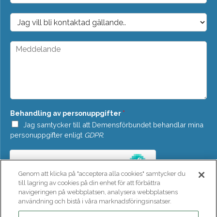
p
o
D
s
r
t
o
*
p
M
d
e
o
d
w
d
n
e
*
l
a
n
Behandling av personuppgifter
*
d
e
Jag samtycker till att Demensförbundet behandlar mina
*
personuppgifter enligt
GDPR
.
Genom att klicka på "acceptera alla cookies" samtycker du
till lagring av cookies på din enhet för att förbättra
navigeringen på webbplatsen, analysera webbplatsens
användning och bistå i våra marknadsföringsinsatser.
SKICKA