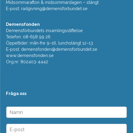
Midsommarafton & midsommardagen – stängt
E-post:
radgivning@demensforbundet.se
Demensfonden
Demensförbundets insamlingsstiftelse
Telefon: 08-658 99 26
Öppettider: mån-fre 9–16, lunchstängt 12–13
E-post:
demensfonden@demensforbundet.se
www.demensfonden.se
Org.nr: 802403-4442
Fråga oss
N
a
m
n
E
*
-