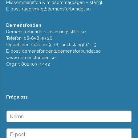
Midsommarafton & midsommardagen – stängt
E-post:
radgivning@demensforbundet.se
Demensfonden
Demensförbundets insamlingsstiftelse
Telefon: 08-658 99 26
Öppettider: mån-fre 9–16, lunchstängt 12–13
E-post:
demensfonden@demensforbundet.se
www.demensfonden.se
Org.nr: 802403-4442
Fråga oss
N
a
m
n
E
*
-