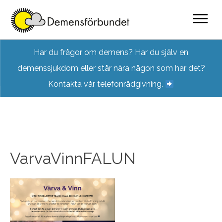
Skip
Har du frågor om demens? Har du själv en
to
demenssjukdom eller står nära någon som har det?
content
Kontakta vår telefonrådgivning.
VarvaVinnFALUN