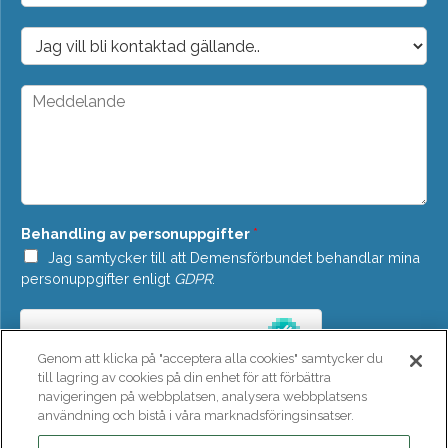
p
o
D
s
r
t
o
*
p
M
d
e
o
d
w
d
n
e
*
l
a
n
Behandling av personuppgifter
*
d
e
Jag samtycker till att Demensförbundet behandlar mina
*
personuppgifter enligt
GDPR
.
Genom att klicka på "acceptera alla cookies" samtycker du
till lagring av cookies på din enhet för att förbättra
navigeringen på webbplatsen, analysera webbplatsens
användning och bistå i våra marknadsföringsinsatser.
SKICKA