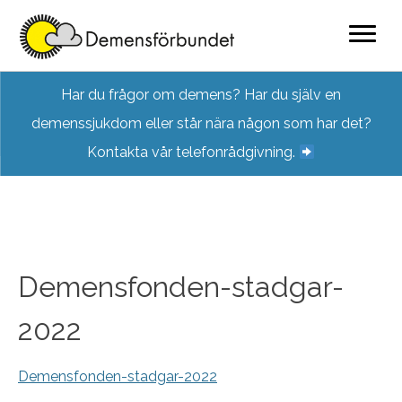
Skip
Har du frågor om demens? Har du själv en
to
demenssjukdom eller står nära någon som har det?
content
Kontakta vår telefonrådgivning.
Demensfonden-stadgar-
2022
Demensfonden-stadgar-2022