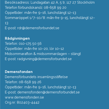
Besöksadress: Lundagatan 42 A, 5 tr, 117 27 Stockholm
Telefon förbundskansli: 08-658 99 20
Öppettider: mån-fre 9–16, lunchstängt 12–13
Sommaröppet 1/7–10/8: mån-fre 9–15, lunchstängt 12–
13
E-post:
rdr@demensforbundet.se
Rådgivningen
Telefon: 010-175 50 56
Öppettider: mån-fre 10–20, lör 10–12
Midsommarafton & midsommardagen – stängt
E-post:
radgivning@demensforbundet.se
Demensfonden
Demensförbundets insamlingsstiftelse
Telefon: 08-658 99 26
Öppettider: mån-fre 9–16, lunchstängt 12–13
E-post:
demensfonden@demensforbundet.se
www.demensfonden.se
Org.nr: 802403-4442