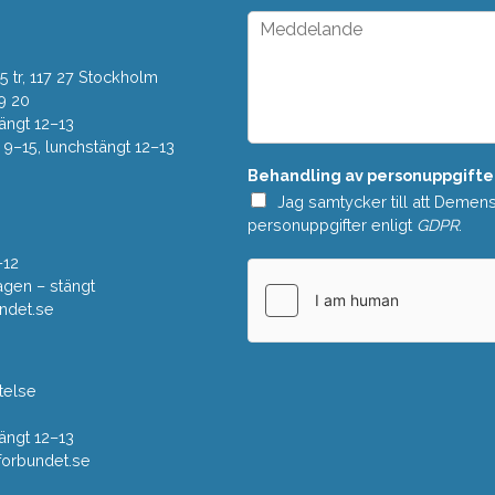
*
p
M
d
e
o
d
w
 tr, 117 27 Stockholm
d
n
e
9 20
*
l
ängt 12–13
a
–15, lunchstängt 12–13
n
Behandling av personuppgifte
d
e
Jag samtycker till att Demen
*
personuppgifter enligt
GDPR
.
–12
gen – stängt
ndet.se
telse
ängt 12–13
rbundet.se