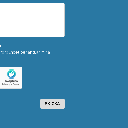
r
*
sförbundet behandlar mina
SKICKA