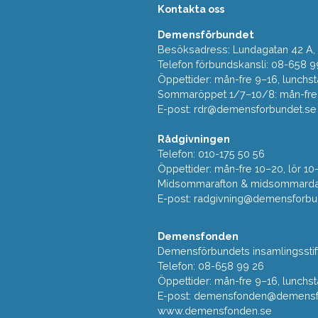
Kontakta oss
Demensförbundet
Besöksadress: Lundagatan 42 A, 5
Telefon förbundskansli: 08-658 9
Öppettider: mån-fre 9–16, lunchst
Sommaröppet 1/7–10/8: mån-fre 9
E-post:
rdr@demensforbundet.se
Rådgivningen
Telefon: 010-175 50 56
Öppettider: mån-fre 10–20, lör 10
Midsommarafton & midsommarda
E-post:
radgivning@demensforbu
Demensfonden
Demensförbundets insamlingsstif
Telefon: 08-658 99 26
Öppettider: mån-fre 9–16, lunchst
E-post:
demensfonden@demensfo
www.demensfonden.se