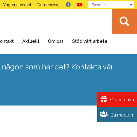
Yngrenätverket
Demensvän
ontakt
Aktuellt
Om oss
Stöd vårt arbete
 någon som har det? Kontakta vår
Ge en gåva
Bli medlem