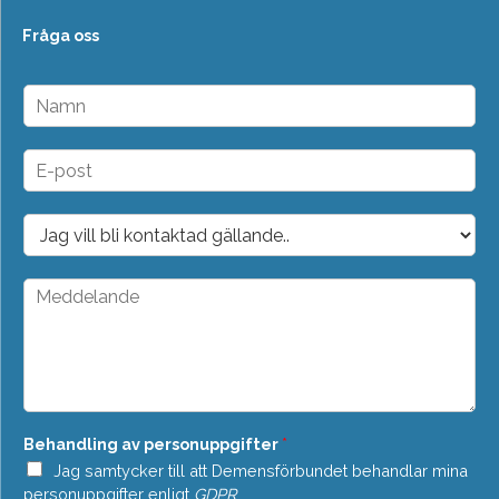
Fråga oss
N
a
m
n
E
*
-
p
o
D
s
r
t
o
*
p
M
d
e
o
d
w
d
n
e
*
l
a
n
Behandling av personuppgifter
*
d
e
Jag samtycker till att Demensförbundet behandlar mina
*
personuppgifter enligt
GDPR
.