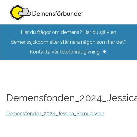
Skip
Har du frågor om demens? Har du själv en
to
demenssjukdom eller står nära någon som har det?
content
Kontakta vår telefonrådgivning.
Demensfonden_2024_Jessic
Demensfonden_2024_Jessica_Samuelsson