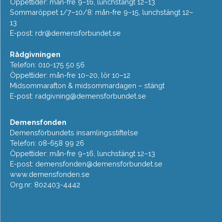
Öppettider: mån-fre 9–16, lunchstängt 12–13
Sommaröppet 1/7–10/8: mån-fre 9–15, lunchstängt 12–
13
E-post:
rdr@demensforbundet.se
Rådgivningen
Telefon: 010-175 50 56
Öppettider: mån-fre 10–20, lör 10–12
Midsommarafton & midsommardagen – stängt
E-post:
radgivning@demensforbundet.se
Demensfonden
Demensförbundets insamlingsstiftelse
Telefon: 08-658 99 26
Öppettider: mån-fre 9–16, lunchstängt 12–13
E-post:
demensfonden@demensforbundet.se
www.demensfonden.se
Org.nr: 802403-4442