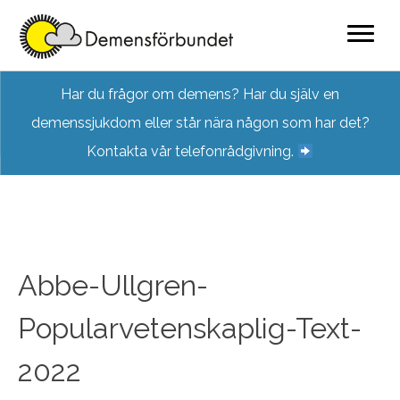
Skip
Har du frågor om demens? Har du själv en
to
demenssjukdom eller står nära någon som har det?
content
Kontakta vår telefonrådgivning.
Abbe-Ullgren-
Popularvetenskaplig-Text-
2022