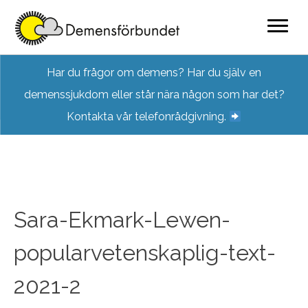
Skip
Har du frågor om demens? Har du själv en
to
demenssjukdom eller står nära någon som har det?
content
Kontakta vår telefonrådgivning.
Sara-Ekmark-Lewen-
popularvetenskaplig-text-
2021-2