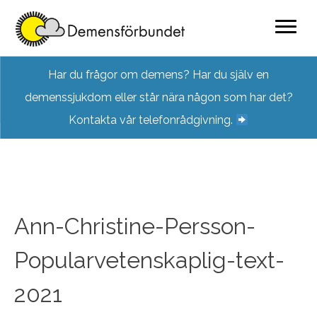
Skip
Har du frågor om demens? Har du själv en
to
demenssjukdom eller står nära någon som har det?
content
Kontakta vår telefonrådgivning.
Ann-Christine-Persson-
Popularvetenskaplig-text-
2021