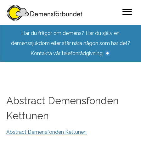
Skip
Har du frågor om demens? Har du själv en
to
demenssjukdom eller står nära någon som har det?
content
Kontakta vår telefonrådgivning.
Abstract Demensfonden
Kettunen
Abstract Demensfonden Kettunen