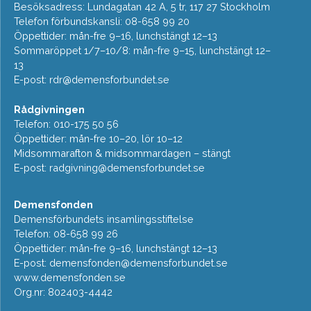
Besöksadress: Lundagatan 42 A, 5 tr, 117 27 Stockholm
Telefon förbundskansli: 08-658 99 20
Öppettider: mån-fre 9–16, lunchstängt 12–13
Sommaröppet 1/7–10/8: mån-fre 9–15, lunchstängt 12–
13
E-post:
rdr@demensforbundet.se
Rådgivningen
Telefon: 010-175 50 56
Öppettider: mån-fre 10–20, lör 10–12
Midsommarafton & midsommardagen – stängt
E-post:
radgivning@demensforbundet.se
Demensfonden
Demensförbundets insamlingsstiftelse
Telefon: 08-658 99 26
Öppettider: mån-fre 9–16, lunchstängt 12–13
E-post:
demensfonden@demensforbundet.se
www.demensfonden.se
Org.nr: 802403-4442