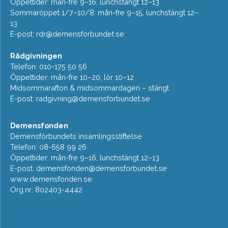
Öppettider: mån-fre 9–16, lunchstängt 12–13
Sommaröppet 1/7–10/8: mån-fre 9–15, lunchstängt 12–
13
E-post:
rdr@demensforbundet.se
Rådgivningen
Telefon: 010-175 50 56
Öppettider: mån-fre 10–20, lör 10–12
Midsommarafton & midsommardagen – stängt
E-post:
radgivning@demensforbundet.se
Demensfonden
Demensförbundets insamlingsstiftelse
Telefon: 08-658 99 26
Öppettider: mån-fre 9–16, lunchstängt 12–13
E-post:
demensfonden@demensforbundet.se
www.demensfonden.se
Org.nr: 802403-4442