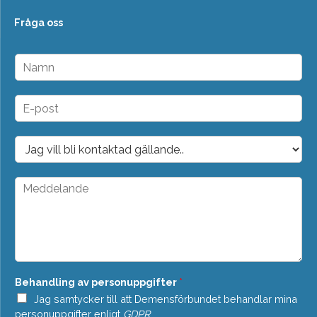
Fråga oss
N
a
m
n
E
*
-
p
o
D
s
r
t
o
*
p
M
d
e
o
d
w
d
n
e
*
l
a
n
Behandling av personuppgifter
*
d
e
Jag samtycker till att Demensförbundet behandlar mina
*
personuppgifter enligt
GDPR
.