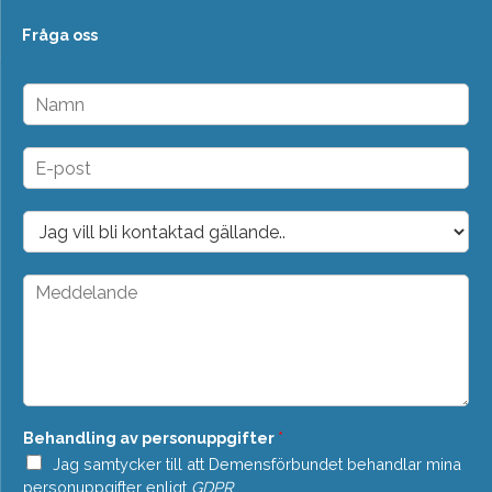
Fråga oss
N
a
m
n
E
*
-
p
o
D
s
r
t
o
*
p
M
d
e
o
d
w
d
n
e
*
l
a
n
Behandling av personuppgifter
*
d
e
Jag samtycker till att Demensförbundet behandlar mina
*
personuppgifter enligt
GDPR
.