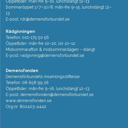
Öppettider: mån-fre 9–16, lunchstängt 12–13
Sommaröppet 1/7–10/8: mån-fre 9–15, lunchstängt 12–
13
E-post:
rdr@demensforbundet.se
Rådgivningen
Telefon: 010-175 50 56
Öppettider: mån-fre 10–20, lör 10–12
Midsommarafton & midsommardagen – stängt
E-post:
radgivning@demensforbundet.se
Demensfonden
Demensförbundets insamlingsstiftelse
Telefon: 08-658 99 26
Öppettider: mån-fre 9–16, lunchstängt 12–13
E-post:
demensfonden@demensforbundet.se
www.demensfonden.se
Org.nr: 802403-4442