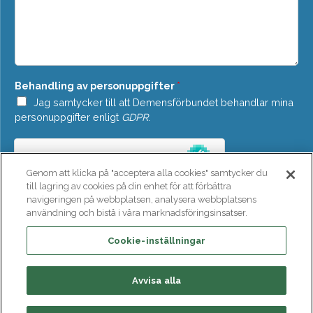
o
d
w
d
n
e
*
l
a
n
Behandling av personuppgifter
*
d
e
Jag samtycker till att Demensförbundet behandlar mina
*
personuppgifter enligt
GDPR
.
Genom att klicka på "acceptera alla cookies" samtycker du
till lagring av cookies på din enhet för att förbättra
navigeringen på webbplatsen, analysera webbplatsens
användning och bistå i våra marknadsföringsinsatser.
SKICKA
Cookie-inställningar
Avvisa alla