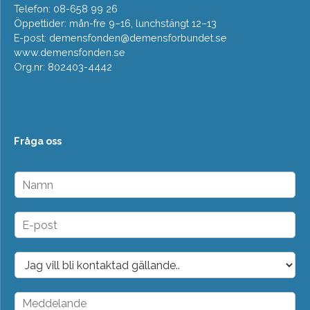
Telefon: 08-658 99 26
Öppettider: mån-fre 9–16, lunchstängt 12–13
E-post:
demensfonden@demensforbundet.se
www.demensfonden.se
Org.nr: 802403-4442
Fråga oss
N
a
m
n
E
*
-
p
o
D
s
r
t
o
*
p
M
d
e