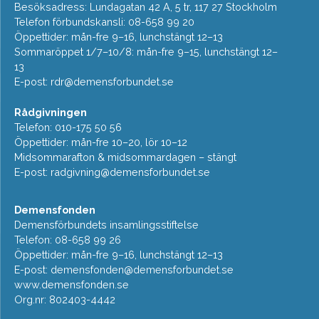
Besöksadress: Lundagatan 42 A, 5 tr, 117 27 Stockholm
Telefon förbundskansli: 08-658 99 20
Öppettider: mån-fre 9–16, lunchstängt 12–13
Sommaröppet 1/7–10/8: mån-fre 9–15, lunchstängt 12–
13
E-post:
rdr@demensforbundet.se
Rådgivningen
Telefon: 010-175 50 56
Öppettider: mån-fre 10–20, lör 10–12
Midsommarafton & midsommardagen – stängt
E-post:
radgivning@demensforbundet.se
Demensfonden
Demensförbundets insamlingsstiftelse
Telefon: 08-658 99 26
Öppettider: mån-fre 9–16, lunchstängt 12–13
E-post:
demensfonden@demensforbundet.se
www.demensfonden.se
Org.nr: 802403-4442