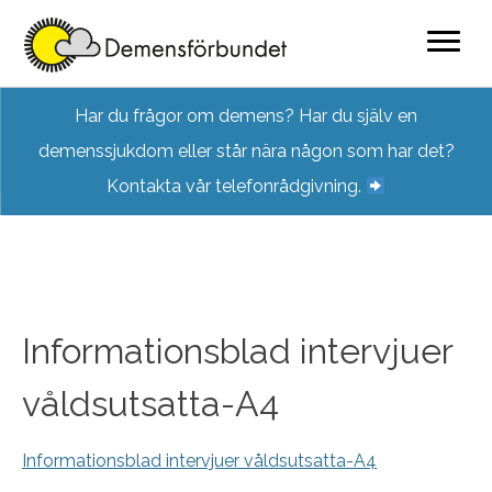
Skip
Har du frågor om demens? Har du själv en
to
demenssjukdom eller står nära någon som har det?
content
Kontakta vår telefonrådgivning.
Informationsblad intervjuer
våldsutsatta-A4
Informationsblad intervjuer våldsutsatta-A4