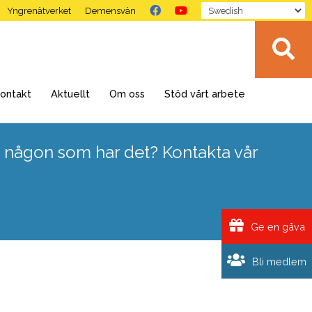
Yngrenätverket
Demensvän
ontakt
Aktuellt
Om oss
Stöd vårt arbete
 någon som har det? Kontakta vår
Ge en gåva
Bli medlem