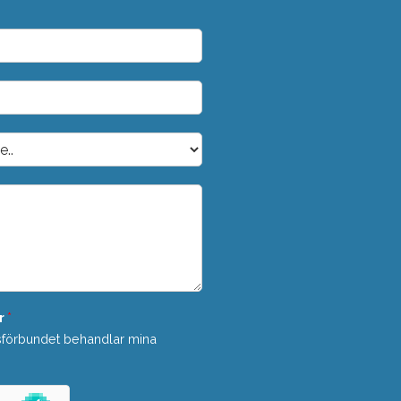
r
*
sförbundet behandlar mina