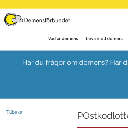
Skip
to
content
Vad är demens
Leva med demens
Har du frågor om demens? Har du
Tillbaka
POstkodlott