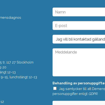
N
a
 demensdiagnos
m
n
E
*
-
p
o
D
s
r
t
o
*
p
M
d
e
o
d
w
 tr, 117 27 Stockholm
d
n
e
9 20
*
l
ängt 12–13
a
–15, lunchstängt 12–13
n
Behandling av personuppgifte
d
e
Jag samtycker till att Demen
*
personuppgifter enligt
GDPR
.
–12