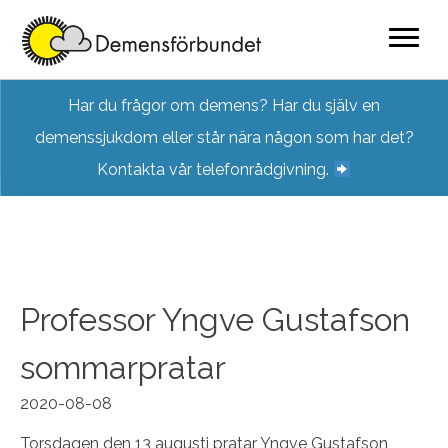
Skip
Har du frågor om demens? Har du själv en
to
demenssjukdom eller står nära någon som har det?
content
Kontakta vår telefonrådgivning.
Professor Yngve Gustafson
sommarpratar
2020-08-08
Torsdagen den 13 augusti pratar Yngve Gustafson,