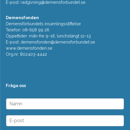
E-post:
radgivning@demensforbundet.se
Demensfonden
Demensförbundets insamlingsstiftelse
Telefon: 08-658 99 26
Öppettider: mån-fre 9–16, lunchstängt 12–13
E-post:
demensfonden@demensforbundet.se
www.demensfonden.se
Org.nr: 802403-4442
Fråga oss
N
a
m
n
E
*
-
p