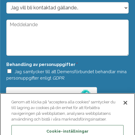
o
D
s
r
t
o
*
p
M
d
e
o
d
w
d
n
e
*
l
a
n
Behandling av personuppgifter
*
d
e
Jag samtycker till att Demensförbundet behandlar mina
*
personuppgifter enligt
GDPR
.
Genom att klicka på "acceptera alla cookies" samtycker du
till lagring av cookies på din enhet för att förbättra
navigeringen på webbplatsen, analysera webbplatsens
användning och bistå i våra marknadsföringsinsatser.
SKICKA
Cookie-inställningar