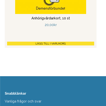
Anhörigvårdarkort, 10 st
20,00
kr
LÄGG TILL I VARUKORG
Snabblänkar
Vanliga frågor och svar