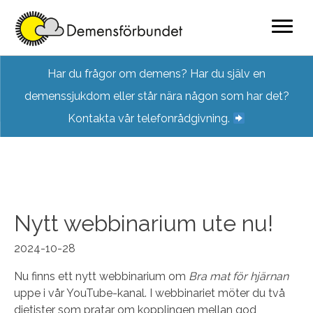
Skip
Har du frågor om demens? Har du själv en
to
demenssjukdom eller står nära någon som har det?
content
Kontakta vår telefonrådgivning.
Nytt webbinarium ute nu!
2024-10-28
Nu finns ett nytt webbinarium om
Bra mat för hjärnan
uppe i vår YouTube-kanal. I webbinariet möter du två
dietister som pratar om kopplingen mellan god