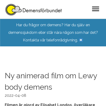
Skip
Har du frågor om demens? Har du själv en
to
demenssjukdom eller står nära någon som har det?
content
Kontakta vår telefonrådgivning.
Ny animerad film om Lewy
body demens
2022-04-08
Filmen är gjord av Elisabet Londos, överläkare