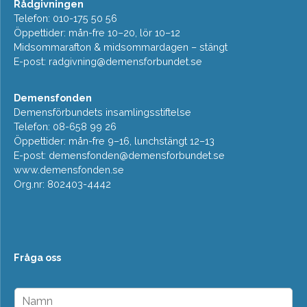
Rådgivningen
Telefon: 010-175 50 56
Öppettider: mån-fre 10–20, lör 10–12
Midsommarafton & midsommardagen – stängt
E-post:
radgivning@demensforbundet.se
Demensfonden
Demensförbundets insamlingsstiftelse
Telefon: 08-658 99 26
Öppettider: mån-fre 9–16, lunchstängt 12–13
E-post:
demensfonden@demensforbundet.se
www.demensfonden.se
Org.nr: 802403-4442
Fråga oss
N
a