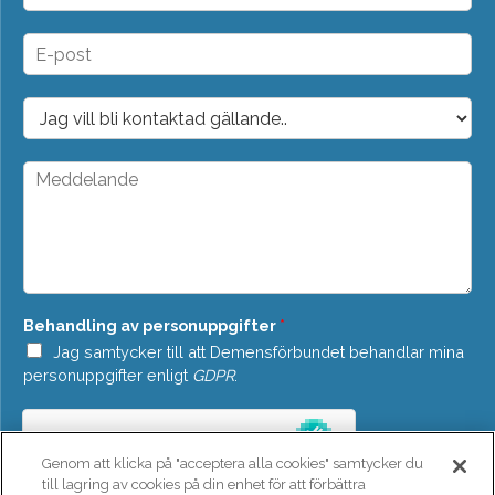
m
n
E
*
-
p
o
D
s
r
t
o
*
p
M
d
e
o
d
w
d
n
e
*
l
a
n
Behandling av personuppgifter
*
d
e
Jag samtycker till att Demensförbundet behandlar mina
*
personuppgifter enligt
GDPR
.
Genom att klicka på "acceptera alla cookies" samtycker du
till lagring av cookies på din enhet för att förbättra