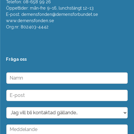
Telefon: 08-658 99 26
Öppettider: mån-fre 9–16, lunchstängt 12–13
E-post:
demensfonden@demensforbundet.se
www.demensfonden.se
Org.nr: 802403-4442
Fråga oss
N
a
m
n
E
*
-
p
o
D
s
r
t
o
*
p
M
d
e