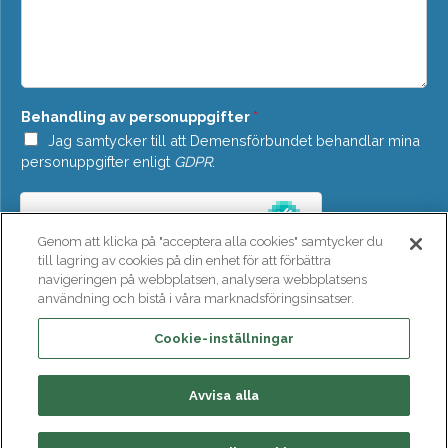
o
d
w
d
n
e
*
l
a
n
Behandling av personuppgifter
*
d
e
Jag samtycker till att Demensförbundet behandlar mina
*
personuppgifter enligt
GDPR
.
Genom att klicka på "acceptera alla cookies" samtycker du
till lagring av cookies på din enhet för att förbättra
navigeringen på webbplatsen, analysera webbplatsens
användning och bistå i våra marknadsföringsinsatser.
SKICKA
Cookie-inställningar
Avvisa alla