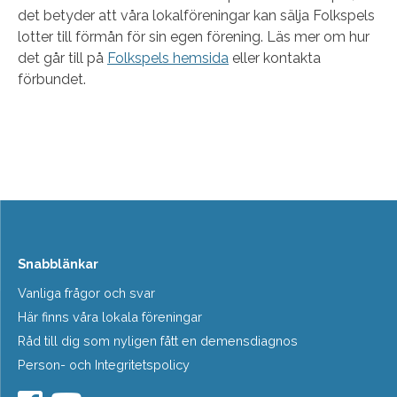
det betyder att våra lokalföreningar kan sälja Folkspels
lotter till förmån för sin egen förening. Läs mer om hur
det går till på
Folkspels hemsida
eller kontakta
förbundet.
Snabblänkar
Vanliga frågor och svar
Här finns våra lokala föreningar
Råd till dig som nyligen fått en demensdiagnos
Person- och Integritetspolicy