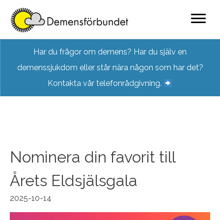
Skip
Har du frågor om demens? Har du själv en
to
demenssjukdom eller står nära någon som har det?
content
Kontakta vår telefonrådgivning.
Nominera din favorit till
Årets Eldsjälsgala
2025-10-14