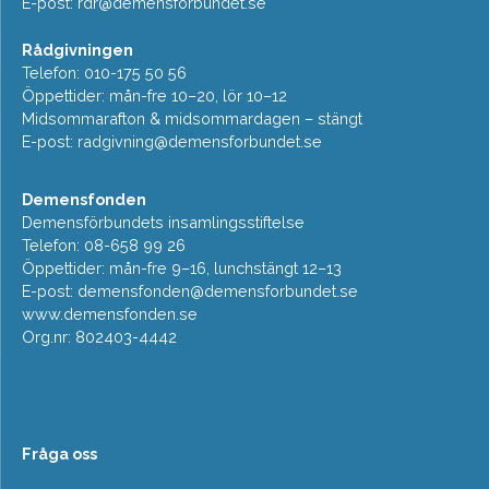
E-post:
rdr@demensforbundet.se
Rådgivningen
Telefon: 010-175 50 56
Öppettider: mån-fre 10–20, lör 10–12
Midsommarafton & midsommardagen – stängt
E-post:
radgivning@demensforbundet.se
Demensfonden
Demensförbundets insamlingsstiftelse
Telefon: 08-658 99 26
Öppettider: mån-fre 9–16, lunchstängt 12–13
E-post:
demensfonden@demensforbundet.se
www.demensfonden.se
Org.nr: 802403-4442
Fråga oss