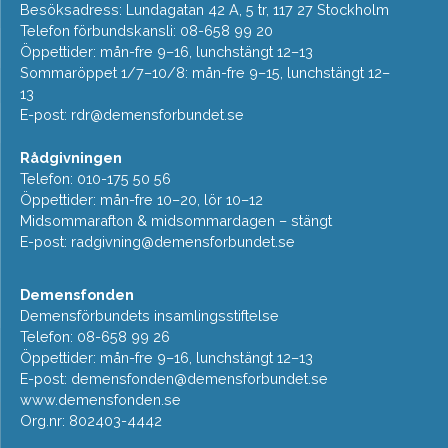
Besöksadress: Lundagatan 42 A, 5 tr, 117 27 Stockholm
Telefon förbundskansli: 08-658 99 20
Öppettider: mån-fre 9–16, lunchstängt 12–13
Sommaröppet 1/7–10/8: mån-fre 9–15, lunchstängt 12–
13
E-post:
rdr@demensforbundet.se
Rådgivningen
Telefon: 010-175 50 56
Öppettider: mån-fre 10–20, lör 10–12
Midsommarafton & midsommardagen – stängt
E-post:
radgivning@demensforbundet.se
Demensfonden
Demensförbundets insamlingsstiftelse
Telefon: 08-658 99 26
Öppettider: mån-fre 9–16, lunchstängt 12–13
E-post:
demensfonden@demensforbundet.se
www.demensfonden.se
Org.nr: 802403-4442