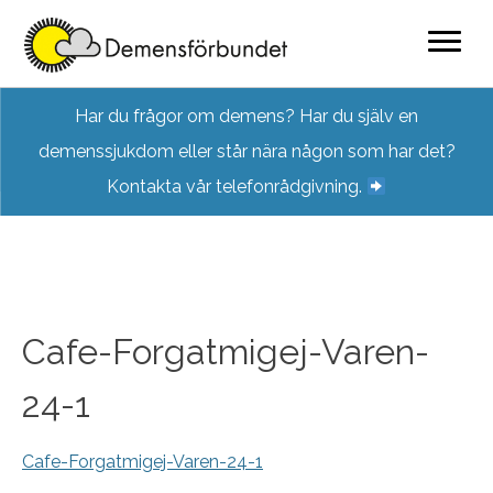
Skip
Har du frågor om demens? Har du själv en
to
demenssjukdom eller står nära någon som har det?
content
Kontakta vår telefonrådgivning.
Cafe-Forgatmigej-Varen-
24-1
Cafe-Forgatmigej-Varen-24-1