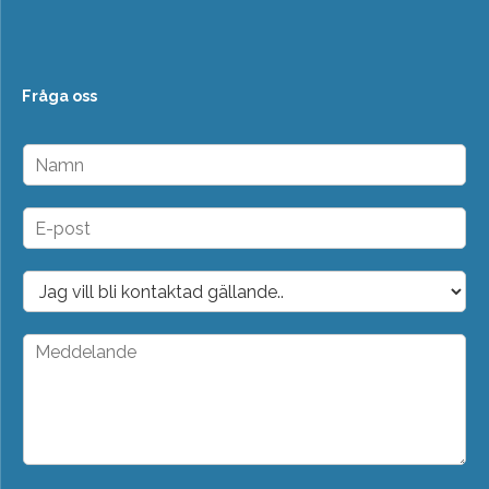
Fråga oss
N
a
m
n
E
*
-
p
o
D
s
r
t
o
*
p
M
d
e
o
d
w
d
n
e
*
l
a
n