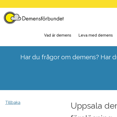
Skip
to
content
Vad är demens
Leva med demens
Har du frågor om demens? Har du
Tillbaka
Uppsala deme