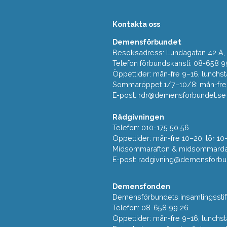
Kontakta oss
Demensförbundet
Besöksadress: Lundagatan 42 A, 5
Telefon förbundskansli: 08-658 9
Öppettider: mån-fre 9–16, lunchst
Sommaröppet 1/7–10/8: mån-fre 9
E-post:
rdr@demensforbundet.se
Rådgivningen
Telefon: 010-175 50 56
Öppettider: mån-fre 10–20, lör 10
Midsommarafton & midsommarda
E-post:
radgivning@demensforbu
Demensfonden
Demensförbundets insamlingsstif
Telefon: 08-658 99 26
Öppettider: mån-fre 9–16, lunchst