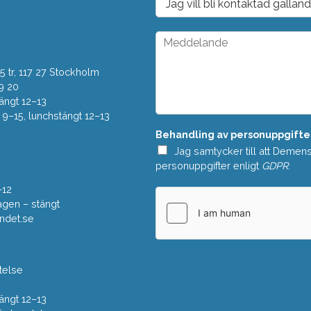
s
r
t
o
*
p
M
d
e
o
d
w
 tr, 117 27 Stockholm
d
n
e
9 20
*
l
ängt 12–13
a
–15, lunchstängt 12–13
n
Behandling av personuppgifte
d
e
Jag samtycker till att Demen
*
personuppgifter enligt
GDPR
.
–12
gen – stängt
ndet.se
telse
ängt 12–13