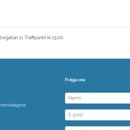
Storgatan 11 Träffpunkt kl 15:00
Fråga oss
N
a
 demensdiagnos
m
n
E
*
-
p
o
D