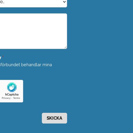
r
*
sförbundet behandlar mina
SKICKA