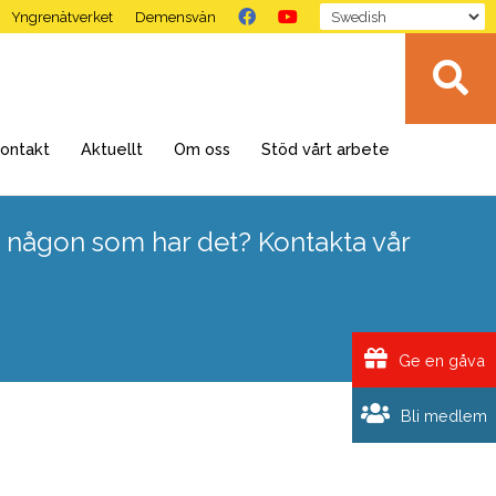
Yngrenätverket
Demensvän
ontakt
Aktuellt
Om oss
Stöd vårt arbete
 någon som har det? Kontakta vår
Ge en gåva
Bli medlem