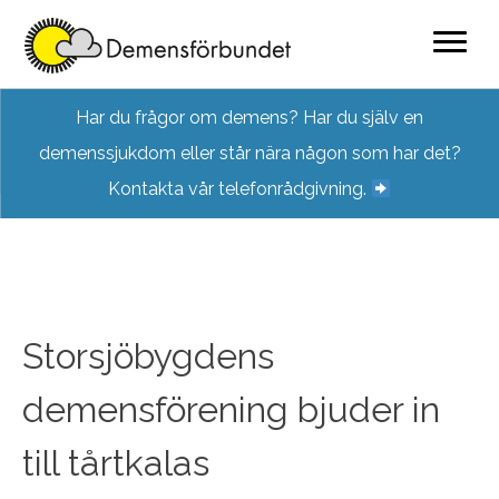
Skip
Har du frågor om demens? Har du själv en
to
demenssjukdom eller står nära någon som har det?
content
Kontakta vår telefonrådgivning.
Storsjöbygdens
demensförening bjuder in
till tårtkalas