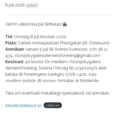
8 juli 2026
LOKALT
Varmt välkomna på tårtkalas!
Tid:
Onsdag 8 juli klockan 13.00
Plats:
Caféet mötesplatsen Prästgatan 58, Östersund.
Anmälan
: senast 5 juli till Anette Svensson, 070 36 11
934, storsjobygdensdemensforening@gmail.com
Kostnad:
40 kronor för medlem i Storsjöbygdens
demensförening. Swisha i förväg till 1234010971 eller
betala till föreningens bankgiro 5728-1420.
Icke
medlem betalar 80 kronor.
Anmälan är bindande.
Tala om eventuell matallergi/specialkost vid anmälan.
Inbjudan tårtkalas 8 juli
Ladda ner