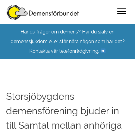
Skip
Har du frågor om demens? Har du själv en
to
demenssjukdom eller står nära någon som har det?
content
Kontakta vår telefonrådgivning.
Storsjöbygdens
demensförening bjuder in
till Samtal mellan anhöriga