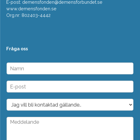
E-post:
demensfonden@demensforbundet.se
www.demensfonden.se
Org.nr: 802403-4442
Fråga oss
N
a
m
n
E
*
-
p
o
D
s
r
t
o
*
p
M
d
e
o
d
w
d