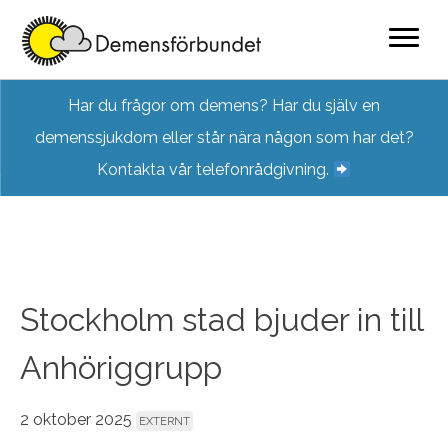
Skip
Har du frågor om demens? Har du själv en
to
demenssjukdom eller står nära någon som har det?
content
Kontakta vår telefonrådgivning.
Stockholm stad bjuder in till
Anhöriggrupp
2 oktober 2025
EXTERNT