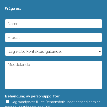
Fråga oss
N
a
m
n
E
*
-
p
o
D
s
r
t
o
*
p
M
d
e
o
d
w
d
n
e
*
l
a
n
Behandling av personuppgifter
*
d
e
Jag samtycker till att Demensförbundet behandlar mina
*
personuppgifter enligt
GDPR
.