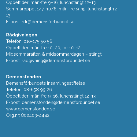
Öppettider: mån-fre 9–16, lunchstängt 12–13
Sommaröppet 1/7–10/8: mån-fre 9–15, lunchstängt 12–
13
E-post:
rdr@demensforbundet.se
Rådgivningen
Telefon: 010-175 50 56
Öppettider: mån-fre 10–20, lör 10–12
Midsommarafton & midsommardagen – stängt
E-post:
radgivning@demensforbundet.se
Demensfonden
Demensförbundets insamlingsstiftelse
Telefon: 08-658 99 26
Öppettider: mån-fre 9–16, lunchstängt 12–13
E-post:
demensfonden@demensforbundet.se
www.demensfonden.se
Org.nr: 802403-4442