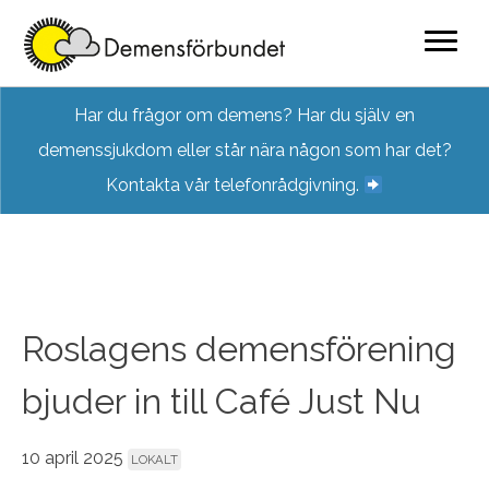
Skip
Har du frågor om demens? Har du själv en
to
demenssjukdom eller står nära någon som har det?
content
Kontakta vår telefonrådgivning.
Roslagens demensförening
bjuder in till Café Just Nu
10 april 2025
LOKALT