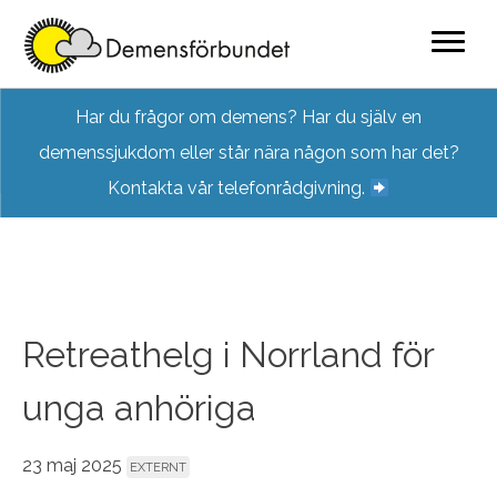
Skip
Har du frågor om demens? Har du själv en
to
demenssjukdom eller står nära någon som har det?
content
Kontakta vår telefonrådgivning.
Retreathelg i Norrland för
unga anhöriga
23 maj 2025
EXTERNT