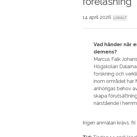
föreläsning
14 april 2026
LOKALT
Vad händer när e
demens?
Marcus Falk Johanss
Högskolan Dalarna, 
forskning och verkl
inom området har M
anhörigas behov av
skapa förutsättnin
närstående i hemm
Ingen anmälan krävs, fri