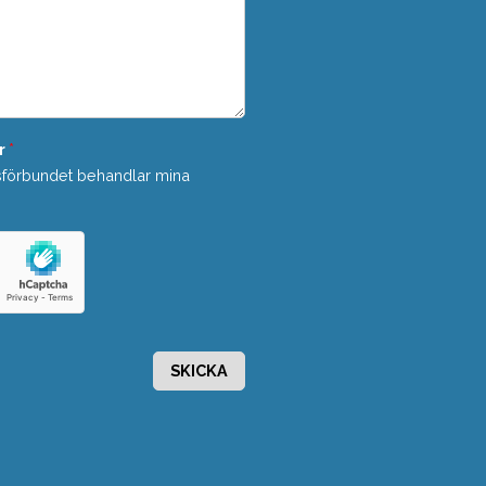
r
*
sförbundet behandlar mina
SKICKA