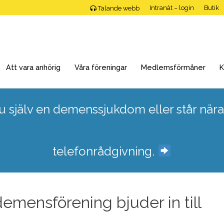
Intranät – login
Butik
Talande webb
Att vara anhörig
Våra föreningar
Medlemsförmåner
K
 själv en demenssjukdom eller står nära
telefonrådgivning.
emensförening bjuder in till