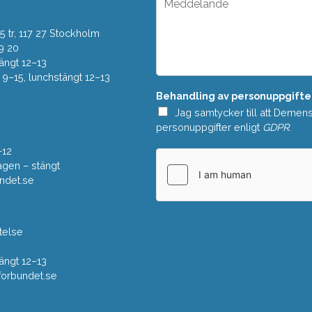
d
e
o
d
w
 tr, 117 27 Stockholm
d
n
e
9 20
*
l
ängt 12–13
a
–15, lunchstängt 12–13
n
Behandling av personuppgifte
d
e
Jag samtycker till att Demen
*
personuppgifter enligt
GDPR
.
–12
gen – stängt
ndet.se
telse
ängt 12–13
rbundet.se