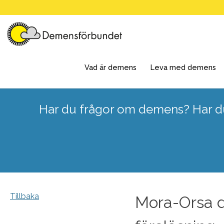
Skip
to
content
Vad är demens
Leva med demens
Har du frågor om demens? Har du
Tillbaka
Mora-Orsa d