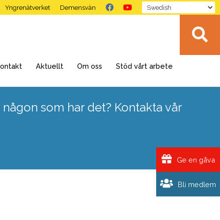
Yngrenätverket
Demensvän
ontakt
Aktuellt
Om oss
Stöd vårt arbete
 någon som har det? Kontakta vår
Ge en gåva
Bli medlem