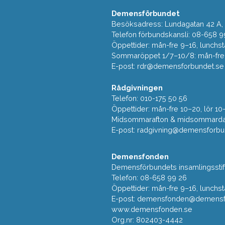
Demensförbundet
Besöksadress: Lundagatan 42 A, 5
Telefon förbundskansli: 08-658 9
Öppettider: mån-fre 9–16, lunchst
Sommaröppet 1/7–10/8: mån-fre 9
E-post:
rdr@demensforbundet.se
Rådgivningen
Telefon: 010-175 50 56
Öppettider: mån-fre 10–20, lör 10
Midsommarafton & midsommarda
E-post:
radgivning@demensforbu
Demensfonden
Demensförbundets insamlingsstif
Telefon: 08-658 99 26
Öppettider: mån-fre 9–16, lunchst
E-post:
demensfonden@demensfo
www.demensfonden.se
Org.nr: 802403-4442