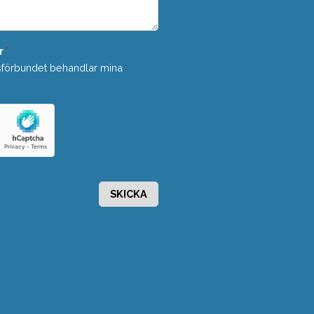
r
*
sförbundet behandlar mina
SKICKA