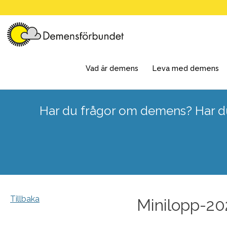
Skip
to
content
Vad är demens
Leva med demens
Har du frågor om demens? Har du
Tillbaka
Minilopp-20