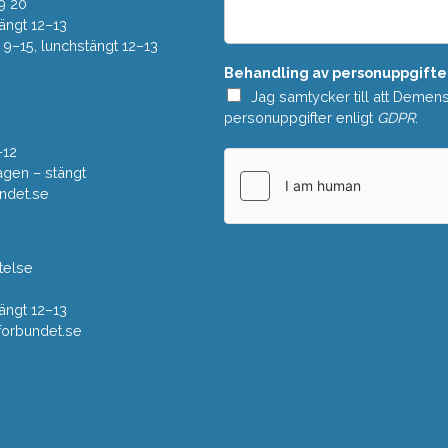
e
9 20
*
l
ängt 12–13
a
–15, lunchstängt 12–13
n
Behandling av personuppgifte
d
e
Jag samtycker till att Demen
*
personuppgifter enligt
GDPR
.
–12
gen – stängt
ndet.se
telse
ängt 12–13
rbundet.se