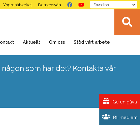
Yngrenätverket
Demensvän
ontakt
Aktuellt
Om oss
Stöd vårt arbete
 någon som har det? Kontakta vår
Ge en gåva
Bli medlem