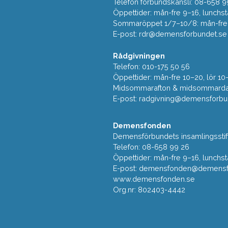
Telefon förbundskansli: 08-658 9
Öppettider: mån-fre 9–16, lunchst
Sommaröppet 1/7–10/8: mån-fre 9
E-post:
rdr@demensforbundet.se
Rådgivningen
Telefon: 010-175 50 56
Öppettider: mån-fre 10–20, lör 10
Midsommarafton & midsommarda
E-post:
radgivning@demensforbu
Demensfonden
Demensförbundets insamlingsstif
Telefon: 08-658 99 26
Öppettider: mån-fre 9–16, lunchst
E-post:
demensfonden@demensfo
www.demensfonden.se
Org.nr: 802403-4442