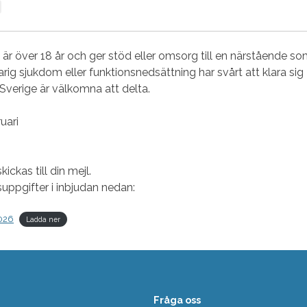
är över 18 år och ger stöd eller omsorg till en närstående s
arig sjukdom eller funktionsnedsättning har svårt att klara sig
 Sverige är välkomna att delta.
uari
kickas till din mejl.
uppgifter i inbjudan nedan:
2026
Ladda ner
Fråga oss