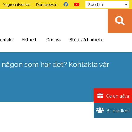
Yngrenätverket
Demensvän
ontakt
Aktuellt
Om oss
Stöd vårt arbete
 någon som har det? Kontakta vår
Ge en gåva
Bli medlem