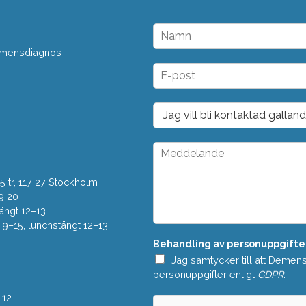
N
a
 demensdiagnos
m
n
E
*
-
p
o
D
s
r
t
o
*
p
M
d
e
o
d
w
 tr, 117 27 Stockholm
d
n
e
9 20
*
l
ängt 12–13
a
–15, lunchstängt 12–13
n
Behandling av personuppgifte
d
e
Jag samtycker till att Demen
*
personuppgifter enligt
GDPR
.
–12