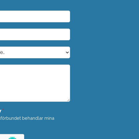
r
*
sförbundet behandlar mina