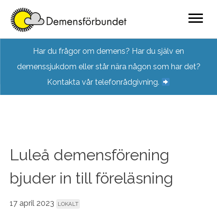
Skip
Har du frågor om demens? Har du själv en
to
demenssjukdom eller står nära någon som har det?
content
Kontakta vår telefonrådgivning.
Luleå demensförening
bjuder in till föreläsning
17 april 2023
LOKALT