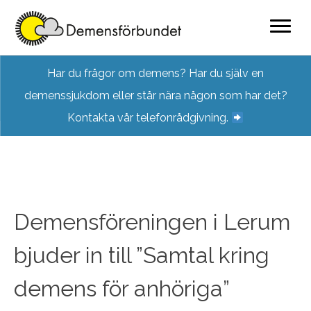
Skip
Har du frågor om demens? Har du själv en
to
demenssjukdom eller står nära någon som har det?
content
Kontakta vår telefonrådgivning.
Demensföreningen i Lerum
bjuder in till ”Samtal kring
demens för anhöriga”