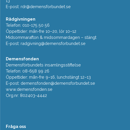
13
E-post:
rdr@demensforbundet.se
Rådgivningen
Telefon: 010-175 50 56
Öppettider: mån-fre 10–20, lör 10–12
Midsommarafton & midsommardagen – stängt
E-post:
radgivning@demensforbundet.se
Demensfonden
Demensförbundets insamlingsstiftelse
Telefon: 08-658 99 26
Öppettider: mån-fre 9–16, lunchstängt 12–13
E-post:
demensfonden@demensforbundet.se
www.demensfonden.se
Org.nr: 802403-4442
Fråga oss