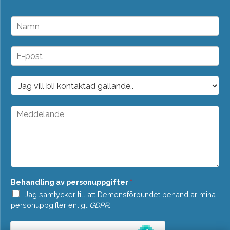
N
a
m
n
E
*
-
p
o
D
s
r
t
o
*
p
M
d
e
o
d
w
d
n
e
*
l
a
n
Behandling av personuppgifter
*
d
e
Jag samtycker till att Demensförbundet behandlar mina
*
personuppgifter enligt
GDPR
.