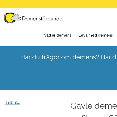
Skip
to
content
Vad är demens
Leva med demens
Har du frågor om demens? Har du
Tillbaka
Gävle demens