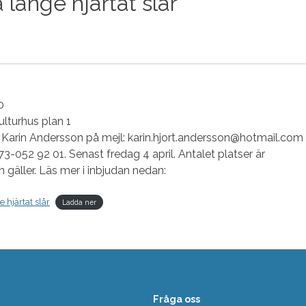
 länge hjärtat slår”
0
ulturhus plan 1
l Karin Andersson på mejl: karin.hjort.andersson@hotmail.com
 073-052 92 01. Senast fredag 4 april. Antalet platser är
rn gäller. Läs mer i inbjudan nedan:
 hjärtat slår
Ladda ner
Fråga oss