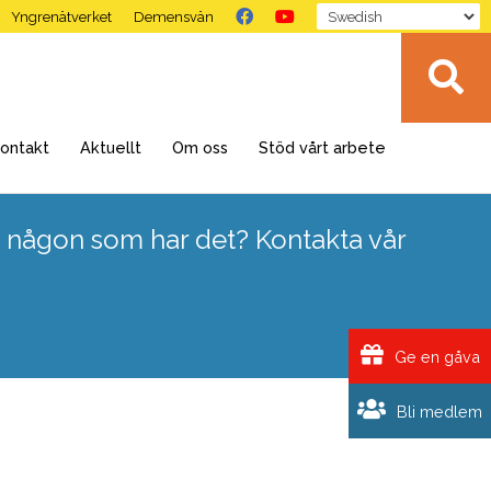
Yngrenätverket
Demensvän
ontakt
Aktuellt
Om oss
Stöd vårt arbete
 någon som har det? Kontakta vår
Ge en gåva
Bli medlem