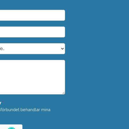
r
*
sförbundet behandlar mina