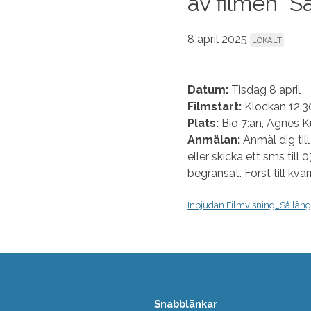
av filmen ”Så
8 april 2025
LOKALT
Datum:
Tisdag 8 april
Filmstart:
Klockan 12.3
Plats:
Bio 7:an, Agnes K
Anmälan:
Anmäl dig til
eller skicka ett sms till
begränsat. Först till kva
Inbjudan Filmvisning_Så länge
Snabblänkar