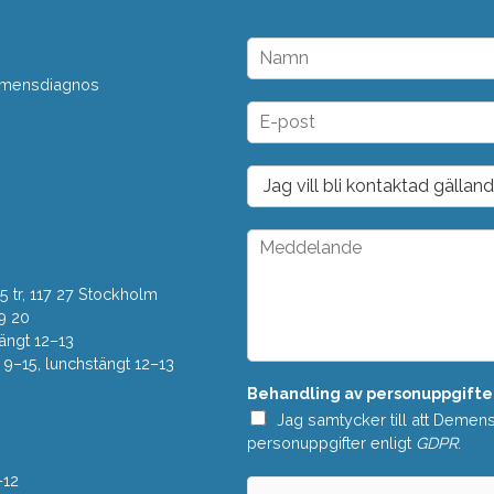
N
a
 demensdiagnos
m
n
E
*
-
p
o
D
s
r
t
o
*
p
M
d
e
o
d
w
 tr, 117 27 Stockholm
d
n
e
9 20
*
l
ängt 12–13
a
–15, lunchstängt 12–13
n
Behandling av personuppgifte
d
e
Jag samtycker till att Demen
*
personuppgifter enligt
GDPR
.
–12