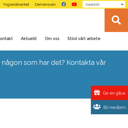
Yngrenätverket
Demensvän
ontakt
Aktuellt
Om oss
Stöd vårt arbete
 någon som har det? Kontakta vår
Ge en gåva
Bli medlem