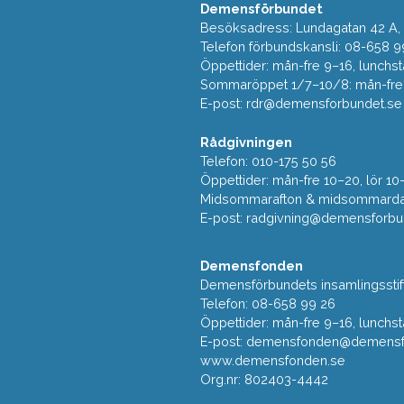
Demensförbundet
Besöksadress: Lundagatan 42 A, 5
Telefon förbundskansli: 08-658 9
Öppettider: mån-fre 9–16, lunchst
Sommaröppet 1/7–10/8: mån-fre 9
E-post:
rdr@demensforbundet.se
Rådgivningen
Telefon: 010-175 50 56
Öppettider: mån-fre 10–20, lör 10
Midsommarafton & midsommarda
E-post:
radgivning@demensforbu
Demensfonden
Demensförbundets insamlingsstif
Telefon: 08-658 99 26
Öppettider: mån-fre 9–16, lunchst
E-post:
demensfonden@demensfo
www.demensfonden.se
Org.nr: 802403-4442