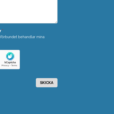
r
*
sförbundet behandlar mina
SKICKA