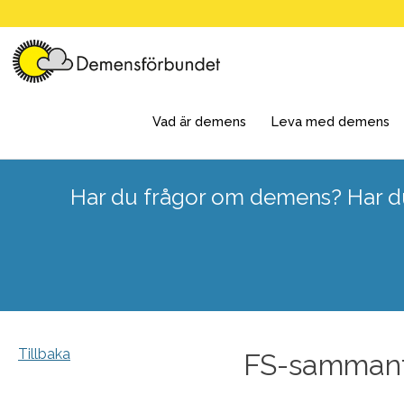
Skip
to
content
Vad är demens
Leva med demens
Har du frågor om demens? Har du
Tillbaka
FS-sammant