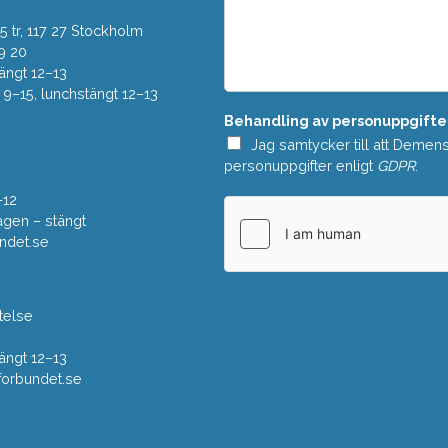
o
d
w
 tr, 117 27 Stockholm
d
n
e
9 20
*
l
ängt 12–13
a
–15, lunchstängt 12–13
n
Behandling av personuppgifte
d
e
Jag samtycker till att Demen
*
personuppgifter enligt
GDPR
.
–12
gen – stängt
ndet.se
telse
ängt 12–13
rbundet.se