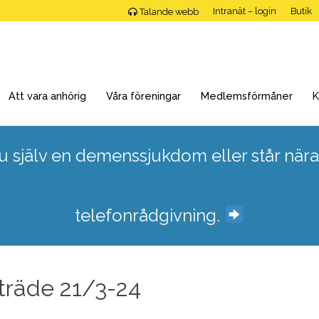
Intranät – login
Butik
Talande webb
Att vara anhörig
Våra föreningar
Medlemsförmåner
K
 själv en demenssjukdom eller står nära
telefonrådgivning.
räde 21/3-24