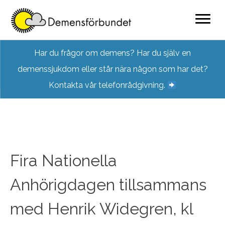
Skip
Har du frågor om demens? Har du själv en
to
demenssjukdom eller står nära någon som har det?
content
Kontakta vår telefonrådgivning.
Fira Nationella
Anhörigdagen tillsammans
med Henrik Widegren, kl