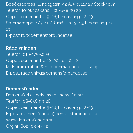
Besöksadress: Lundagatan 42 A, 5 tr, 117 27 Stockholm
Telefon förbundskansli: 08-658 99 20
Öppettider: mån-fre 9–16, lunchstängt 12–13
Sommaröppet 1/7–10/8: mån-fre 9–15, lunchstängt 12–
13
E-post:
rdr@demensforbundet.se
Rådgivningen
Telefon: 010-175 50 56
Öppettider: mån-fre 10–20, lör 10–12
Midsommarafton & midsommardagen – stängt
E-post:
radgivning@demensforbundet.se
Demensfonden
Demensförbundets insamlingsstiftelse
Telefon: 08-658 99 26
Öppettider: mån-fre 9–16, lunchstängt 12–13
E-post:
demensfonden@demensforbundet.se
www.demensfonden.se
Org.nr: 802403-4442