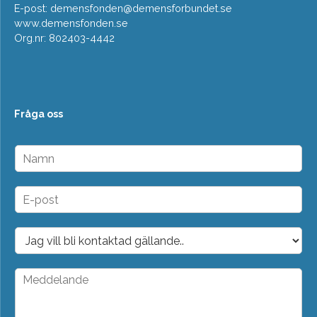
E-post:
demensfonden@demensforbundet.se
www.demensfonden.se
Org.nr: 802403-4442
Fråga oss
N
a
m
n
E
*
-
p
o
D
s
r
t
o
*
p
M
d
e
o
d
w
d