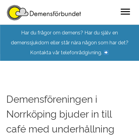
Skip
Har du frågor om demens? Har du själv en
to
demenssjukdom eller står nära någon som har det?
content
Kontakta vår telefonrådgivning.
Demensföreningen i
Norrköping bjuder in till
café med underhållning