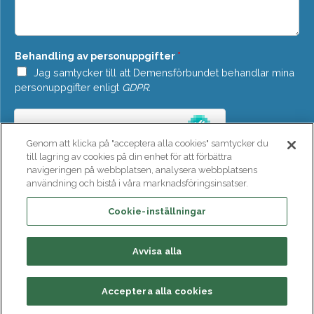
n
e
*
l
a
n
Behandling av personuppgifter
*
d
e
Jag samtycker till att Demensförbundet behandlar mina
*
personuppgifter enligt
GDPR
.
Genom att klicka på "acceptera alla cookies" samtycker du
till lagring av cookies på din enhet för att förbättra
navigeringen på webbplatsen, analysera webbplatsens
användning och bistå i våra marknadsföringsinsatser.
SKICKA
Cookie-inställningar
Avvisa alla
Acceptera alla cookies
Bli medlem
Ge en gåva