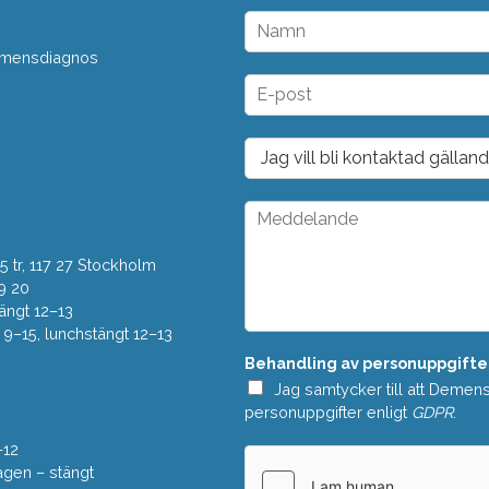
N
a
 demensdiagnos
m
n
E
*
-
p
o
D
s
r
t
o
*
p
M
d
e
o
d
w
 tr, 117 27 Stockholm
d
n
e
9 20
*
l
ängt 12–13
a
–15, lunchstängt 12–13
n
Behandling av personuppgifte
d
e
Jag samtycker till att Demen
*
personuppgifter enligt
GDPR
.
–12
gen – stängt