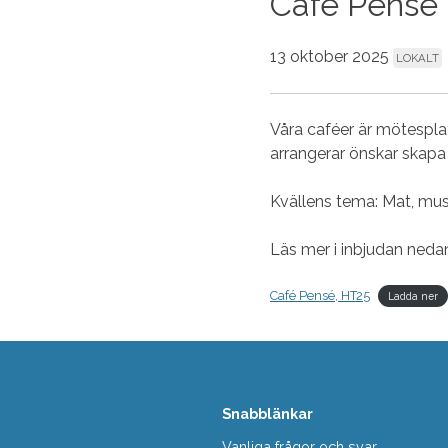
Café Pensé
13 oktober 2025
LOKALT
Våra caféer är mötespla
arrangerar önskar skapa
Kvällens tema: Mat, mu
Läs mer i inbjudan neda
Café Pensé, HT25
Ladda ner
Snabblänkar
Vanliga frågor och svar