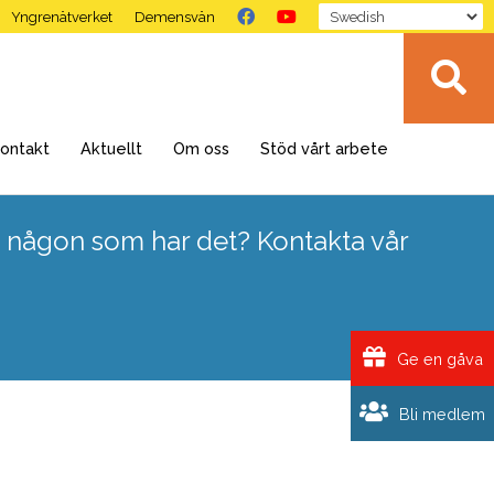
Yngrenätverket
Demensvän
ontakt
Aktuellt
Om oss
Stöd vårt arbete
 någon som har det? Kontakta vår
Ge en gåva
Bli medlem