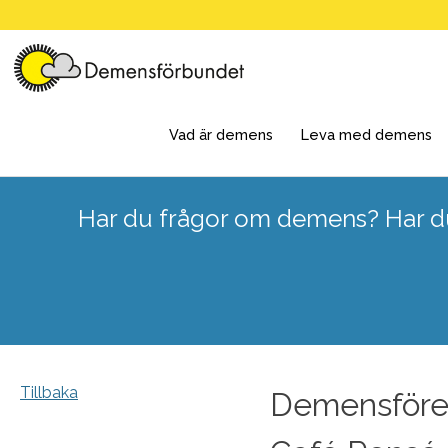
Skip
to
content
Vad är demens
Leva med demens
Har du frågor om demens? Har du
Tillbaka
Demensföreni