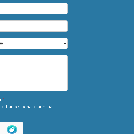
r
*
sförbundet behandlar mina