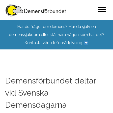
Skip
Har du frågor om demens? Har du själv en
to
demenssjukdom eller står nära någon som har det?
content
Kontakta vår telefonrådgivning.
Demensförbundet deltar
vid Svenska
Demensdagarna