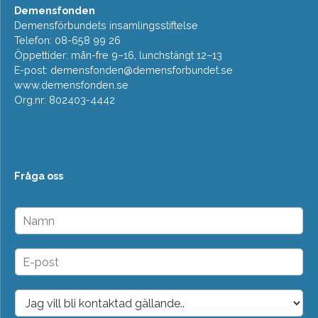
Demensfonden
Demensförbundets insamlingsstiftelse
Telefon: 08-658 99 26
Öppettider: mån-fre 9–16, lunchstängt 12–13
E-post:
demensfonden@demensforbundet.se
www.demensfonden.se
Org.nr: 802403-4442
Fråga oss
N
a
m
n
E
*
-
p
o
D
s
r
t