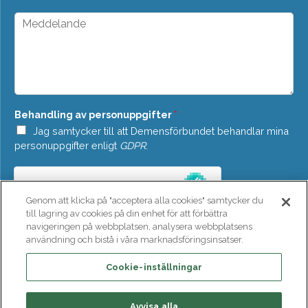
o
*
p
M
d
e
o
d
w
d
n
e
*
l
a
n
Behandling av personuppgifter
*
d
e
Jag samtycker till att Demensförbundet behandlar mina
*
personuppgifter enligt
GDPR
.
Genom att klicka på "acceptera alla cookies" samtycker du
till lagring av cookies på din enhet för att förbättra
navigeringen på webbplatsen, analysera webbplatsens
användning och bistå i våra marknadsföringsinsatser.
SKICKA
Cookie-inställningar
Avvisa alla