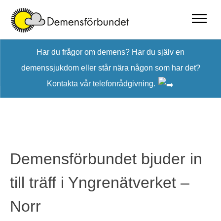
Skip
Har du frågor om demens? Har du själv en
to
demenssjukdom eller står nära någon som har det?
content
Kontakta vår telefonrådgivning.
Demensförbundet bjuder in
till träff i Yngrenätverket –
Norr