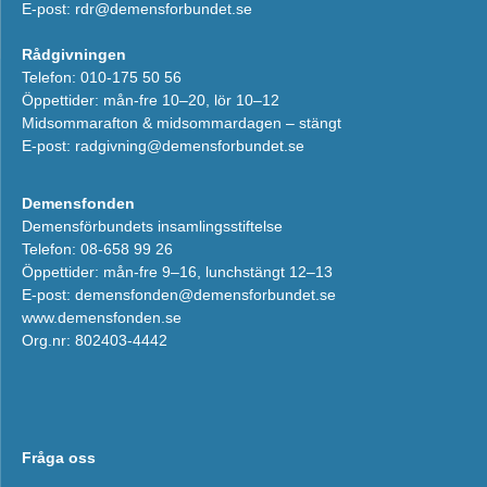
E-post:
rdr@demensforbundet.se
Rådgivningen
Telefon: 010-175 50 56
Öppettider: mån-fre 10–20, lör 10–12
Midsommarafton & midsommardagen – stängt
E-post:
radgivning@demensforbundet.se
Demensfonden
Demensförbundets insamlingsstiftelse
Telefon: 08-658 99 26
Öppettider: mån-fre 9–16, lunchstängt 12–13
E-post:
demensfonden@demensforbundet.se
www.demensfonden.se
Org.nr: 802403-4442
Fråga oss