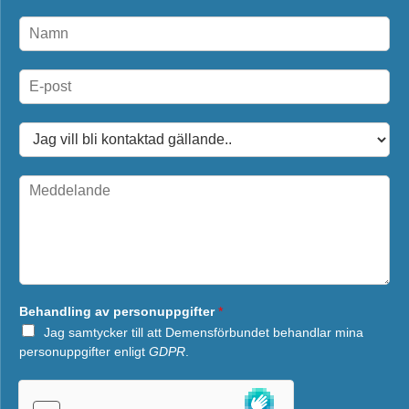
N
a
m
n
E
*
-
p
o
D
s
r
t
o
*
p
M
d
e
o
d
w
d
n
e
*
l
a
n
Behandling av personuppgifter
*
d
e
Jag samtycker till att Demensförbundet behandlar mina
*
personuppgifter enligt
GDPR
.