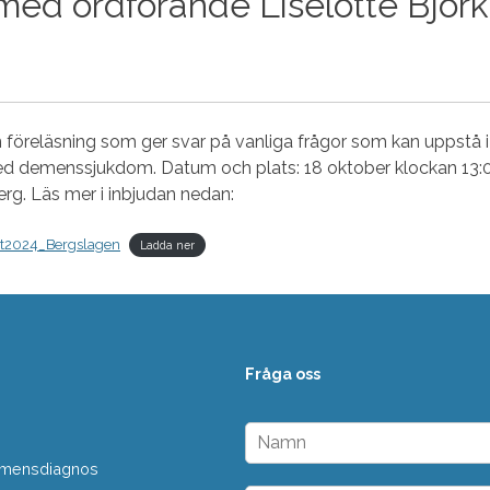
 med ordförande Liselotte Björk
 föreläsning som ger svar på vanliga frågor som kan uppstå i
 demenssjukdom. Datum och plats: 18 oktober klockan 13:
berg. Läs mer i inbjudan nedan:
t2024_Bergslagen
Ladda ner
Fråga oss
N
a
 demensdiagnos
m
n