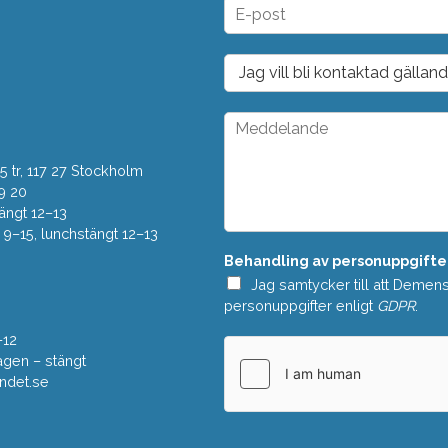
E
*
-
p
o
D
s
r
t
o
*
p
M
d
e
o
d
w
 tr, 117 27 Stockholm
d
n
e
9 20
*
l
ängt 12–13
a
–15, lunchstängt 12–13
n
Behandling av personuppgifte
d
e
Jag samtycker till att Demen
*
personuppgifter enligt
GDPR
.
–12
gen – stängt
ndet.se