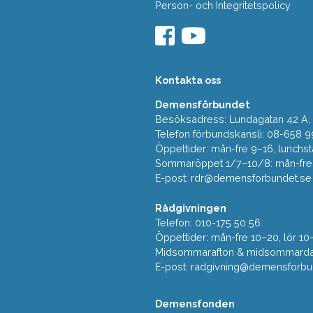
Person- och Integritetspolicy
Kontakta oss
Demensförbundet
Besöksadress: Lundagatan 42 A, 5
Telefon förbundskansli: 08-658 9
Öppettider: mån-fre 9–16, lunchst
Sommaröppet 1/7–10/8: mån-fre 9
E-post:
rdr@demensforbundet.se
Rådgivningen
Telefon: 010-175 50 56
Öppettider: mån-fre 10–20, lör 10
Midsommarafton & midsommarda
E-post:
radgivning@demensforbu
Demensfonden