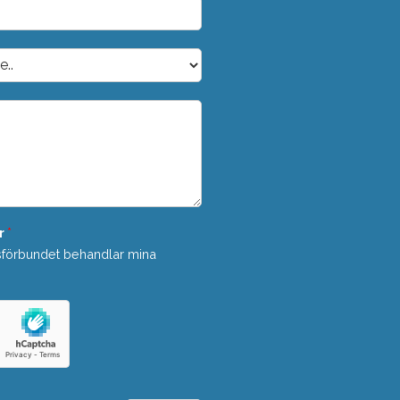
r
*
sförbundet behandlar mina