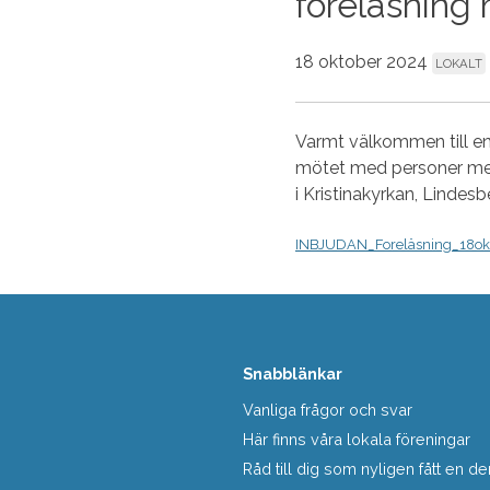
föreläsning
18 oktober 2024
LOKALT
Varmt välkommen till en
mötet med personer med
i Kristinakyrkan, Lindes
INBJUDAN_Foreläsning_18ok
Snabblänkar
Vanliga frågor och svar
Här finns våra lokala föreningar
Råd till dig som nyligen fått en