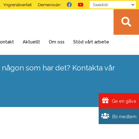
Yngrenätverket
Demensvän
ontakt
Aktuellt
Om oss
Stöd vårt arbete
 någon som har det? Kontakta vår
Ge en gåva
Bli medlem