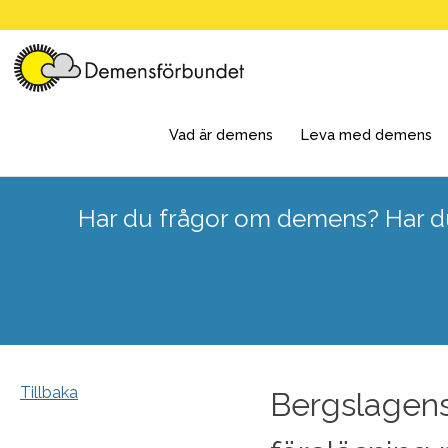
Skip
to
content
Vad är demens
Leva med demens
Har du frågor om demens? Har du
Tillbaka
Bergslagens 