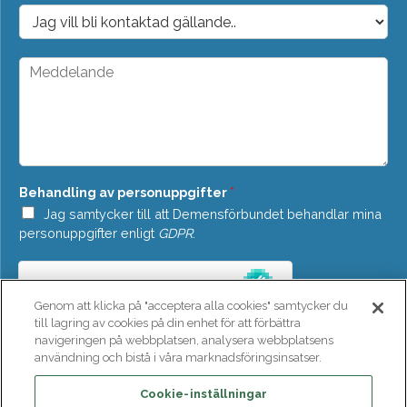
o
D
s
r
t
o
*
p
M
d
e
o
d
w
d
n
e
*
l
a
n
Behandling av personuppgifter
*
d
e
Jag samtycker till att Demensförbundet behandlar mina
*
personuppgifter enligt
GDPR
.
Genom att klicka på "acceptera alla cookies" samtycker du
till lagring av cookies på din enhet för att förbättra
navigeringen på webbplatsen, analysera webbplatsens
användning och bistå i våra marknadsföringsinsatser.
SKICKA
Cookie-inställningar