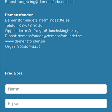
E-post:
radgivning@demensforbundet.se
Demensfonden
Demensförbundets insamlingsstiftelse
Telefon: 08-658 99 26
Öppettider: mån-fre 9–16, lunchstängt 12–13
E-post:
demensfonden@demensforbundet.se
www.demensfonden.se
Org.nr: 802403-4442
Fråga oss
N
a
m
n
E
*
-
p