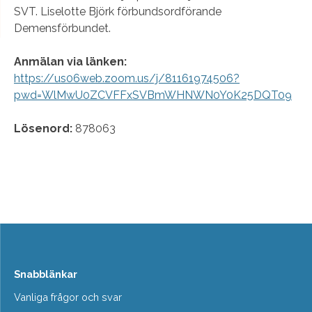
SVT. Liselotte Björk förbundsordförande
Demensförbundet.
Anmälan via länken:
https://us06web.zoom.us/j/81161974506?
pwd=WlMwU0ZCVFFxSVBmWHNWN0Y0K25DQT09
Lösenord:
878063
Snabblänkar
Vanliga frågor och svar