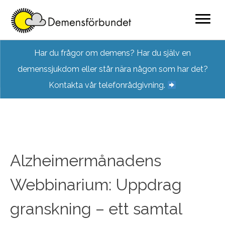
Skip
Har du frågor om demens? Har du själv en
to
demenssjukdom eller står nära någon som har det?
content
Kontakta vår telefonrådgivning.
Alzheimermånadens
Webbinarium: Uppdrag
granskning – ett samtal