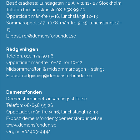
Besöksadress: Lundagatan 42 A, 5 tr, 117 27 Stockholm
Telefon förbundskansli: 08-658 99 20
Öppettider: mån-fre 9–16, lunchstängt 12–13
Sommaröppet 1/7–10/8: mån-fre 9–15, lunchstängt 12–
13
E-post:
rdr@demensforbundet.se
Rådgivningen
Telefon: 010-175 50 56
Öppettider: mån-fre 10–20, lör 10–12
Midsommarafton & midsommardagen – stängt
E-post:
radgivning@demensforbundet.se
Demensfonden
Demensförbundets insamlingsstiftelse
Telefon: 08-658 99 26
Öppettider: mån-fre 9–16, lunchstängt 12–13
E-post:
demensfonden@demensforbundet.se
www.demensfonden.se
Org.nr: 802403-4442