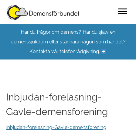
Skip
Har du frågor om demens? Har du själv en
to
demenssjukdom eller står nära någon som har det?
content
Kontakta vår telefonrådgivning.
Inbjudan-forelasning-
Gavle-demensforening
Inbjudan-forelasning-Gavle-demensforening